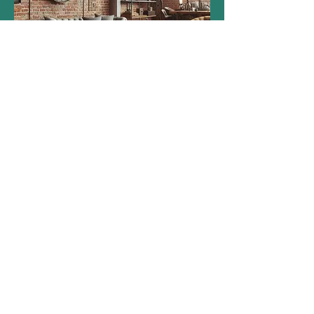
I
NDUSTRIEL
C
onfortable &
M
inimaliste
Le style
I
ndustriel est né des anciennes
usines et ateliers qui ont été transformés
en lofts et espaces de vie. Chic,
accessible et contemporaine, la déco
industrielle n'a pas fini de plaire
mélangeant à la perfection froid et
chaleur, esthétique et fonctionnalité. Ce