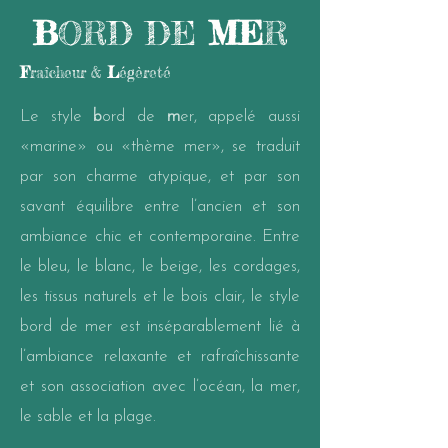
B
ORD DE
ME
R
F
raîcheur &
L
égèreté
Le style
b
ord de
m
er, appelé aussi
«marine» ou «thème mer», se traduit
par son charme atypique, et par son
savant équilibre entre l’ancien et son
ambiance chic et contemporaine. Entre
le bleu, le blanc, le beige, les cordages,
les tissus naturels et le bois clair, le style
bord de mer est inséparablement lié à
l’ambiance relaxante et rafraîchissante
et son association avec l’océan, la mer,
le sable et la plage.