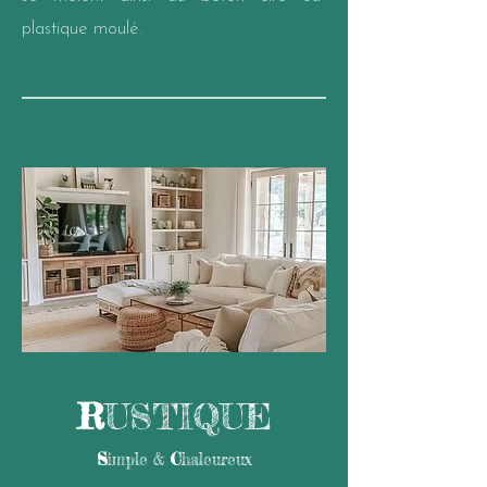
plastique moulé.
R
USTIQUE
S
imple &
C
haleureux