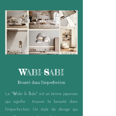
W
ABI-
S
ABI
Beauté dans l'imperfection
Le "
W
abi &
S
abi" est un terme japonais
qui signifie : trouver la beauté dans
l'imperfection. Un style de design qui