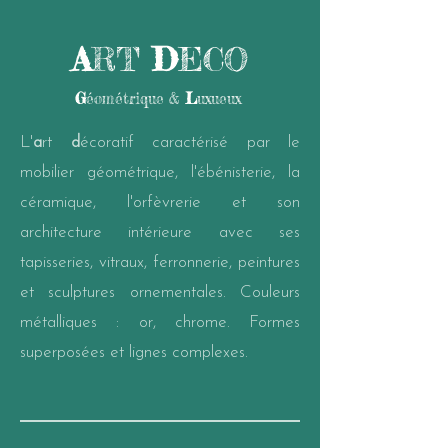
A
RT
D
ECO
G
éométrique &
L
uxueux
L'
a
rt
d
écoratif caractérisé par le
mobilier géométrique, l'ébénisterie, la
céramique, l'orfèvrerie et son
architecture intérieure avec ses
tapisseries, vitraux, ferronnerie, peintures
et sculptures ornementales. Couleurs
métalliques : or, chrome.
Formes
superposées et lignes complexes.