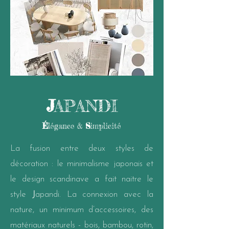
J
APANDI
É
légance &
S
implicité
La fusion entre deux styles de
décoration : le minimalisme japonais et
le design scandinave a fait naitre le
style
J
apandi. La connexion avec la
nature, un minimum d’accessoires, des
matériaux naturels - bois, bambou, rotin,