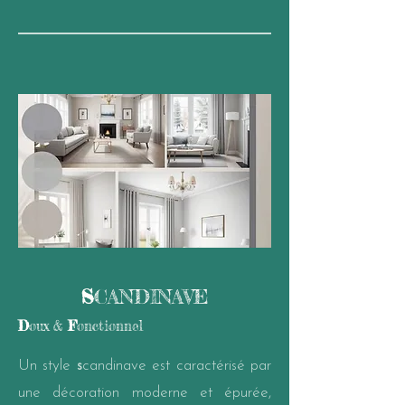
S
CANDINAVE
D
oux &
F
onctionnel
Un style
s
candinave est caractérisé par
une décoration moderne et épurée,