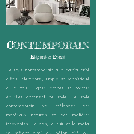
C
ONTEMPORAIN
E
légant &
E
puré
Le style
c
ontemporain a la particularité
d'être intemporel, simple et sophistiqué
à la fois. Lignes droites et formes
épurées dominent ce style. Le style
contemporain va mélanger d
es
matériaux naturels et des matières
innovantes. Le bois, le cuir et le métal
se mêlent ainsi au béton ciré ou