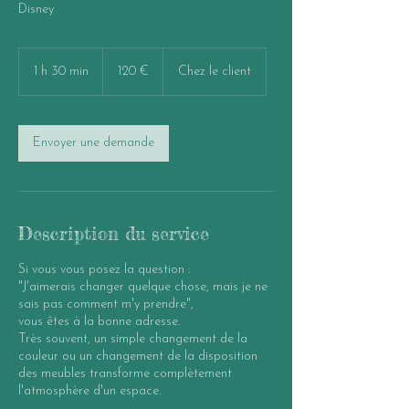
Disney
120
euros
1 h 30 min
1
120 €
Chez le client
3
0
m
i
Envoyer une demande
n
Description du service
Si vous vous posez la question :
"J'aimerais changer quelque chose, mais je ne
sais pas comment m'y prendre",
vous êtes à la bonne adresse.
Très souvent, un simple changement de la
couleur ou un changement de la disposition
des meubles transforme complètement
l'atmosphère d'un espace.