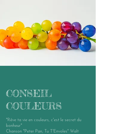
CONSEIL
COULEURS
"Rêve ta vie en couleurs, c'est le secret du
bonheur"
Chanson "Peter Pan, Tu T'Envoles" Walt