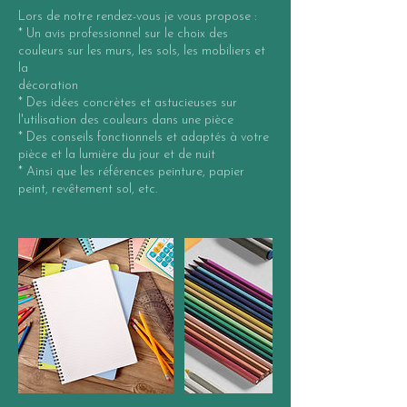
Lors de notre rendez-vous je vous propose :
* Un avis professionnel sur le choix des
couleurs sur les murs, les sols, les mobiliers et
la
décoration
* Des idées concrètes et astucieuses sur
l'utilisation des couleurs dans une pièce
* Des conseils fonctionnels et adaptés à votre
pièce et la lumière du jour et de nuit
* Ainsi que les références peinture, papier
peint, revêtement sol, etc.